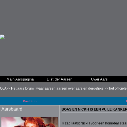
Main Aarspagina
Lijst der Aarsen
Uwer Aars
OJA
->
Het aars forum | waar aarsen aarsen over aars en dergelijke!
->
het officiel
Post Info
Aarsbaard
BOAS EN NICKH IS EEN VUILE KANKE
Ik zag laatst NickH voor een homobar staa