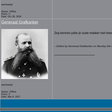
aarshaartje
Status: Offline
Posts: 5
Date: Oct 28, 2016
Generaal Grafkanker
Zeg kennen jullie je oude makker niet me
-- Edited by Generaal Grafkanker on Monday 6th
__________________
aarshaartje
Status: Offline
Posts: 5
Date: Mar 6, 2017