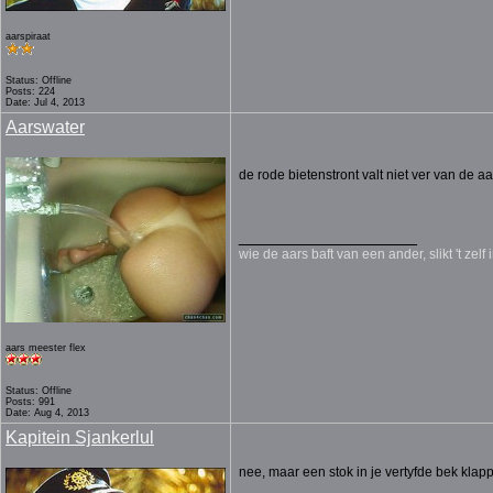
aarspiraat
Status: Offline
Posts: 224
Date: Jul 4, 2013
Aarswater
de rode bietenstront valt niet ver van de aar
__________________
wie de aars baft van een ander, slikt 't zelf i
aars meester flex
Status: Offline
Posts: 991
Date: Aug 4, 2013
Kapitein Sjankerlul
nee, maar een stok in je vertyfde bek klap