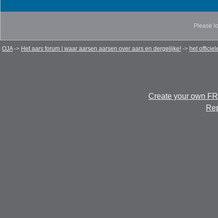
Please lo
OJA
->
Het aars forum | waar aarsen aarsen over aars en dergelijke!
->
het officie
Create your own F
Rep